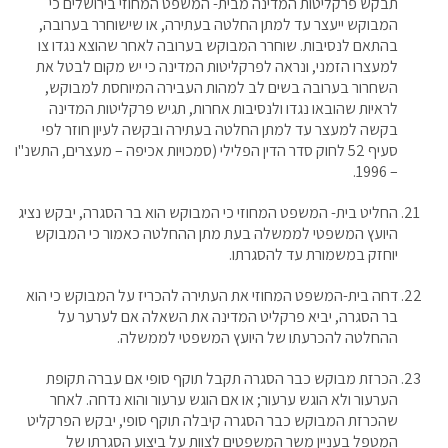
תבקש פרקליטות המדינה מבית- המשפט המחוזי בירושלים כי
המבוקש ייעצר עד למתן החלטה בעתירה, או שישוחרר בערובה,
בהתאם לנסיבות. שוחרר המבוקש בערובה לאחר שהוצא נגדו צו
למעצרו הזמני, ונראה לפרקליטות המדינה כי יש מקום לבטל את
השחרור בערובה בשים לב למהות העבירה המיוחסת למבוקש,
לראיות שהובאו נגדו ולנסיבות אחרות, תגיש פרקליטות המדינה
בקשה למעצר עד למתן החלטה בעתירה ובקשה לעיון חוזר לפי
סעיף 52 לחוק סדר הדין הפלילי (סמכויות אכיפה – מעצרים, התשנ"ו
– 1996.
החליט בית- המשפט המחוזי כי המבוקש הוא בר הסגרה, יבקש נציג
היועץ המשפטי לממשלה בעת מתן ההחלטה כאמור כי המבוקש
יוחזק במשמורת עד להסגרתו.
דחה בית-המשפט המחוזי את העתירה להכריז על המבוקש כי הוא
בר הסגרה, יביא פרקליט המדינה את השאלה אם לערער על
ההחלטה להכרעתו של היועץ המשפטי לממשלה.
הכרזת מבוקש כבר הסגרה תקבל תוקף סופי אם עברה תקופת
הערעור ולא הוגש ערעור; או אם הוגש ערעור והוא נדחה. לאחר
שהכרזת המבוקש כבר הסגרה קיבלה תוקף סופי, יבקש הפרקליט
המטפל בעניין משר המשפטים לצוות על ביצוע הסגרתו של