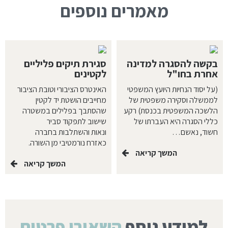
מאמרים נוספים
בקשה להסגרה למדינה
סגירת תיקים פליליים
אחרת בחו"ל
לקטינים
(על יסוד הנחיות היועץ המשפטי
האינטרס הציבורי וטובת הציבור
לממשלה וסקירה משפטית של
מחייבים הושטת יד לקטין
הלשכה המשפטית בכנסת) רקע
שהסתבך בפלילים במשטרה
כללי הסגרה היא העברתו של
שישוב לתפקוד סביר
חשוד, נאשם…
ונאות והשתלבות בחברה
כאזרח נורמטיבי מן השורה.
המשך קריאה
המשך קריאה
למידע נוסף
השאירו פרטים