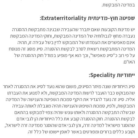
במדינה המבקשת.
שפיטה חוץ-מדינתית Extraterritoriality:
יש מדינות הקובעות שאם יתברר שהעבירה שבגינה מתבקשת ההסגרה
נעברה מחוץ לגבולותיה של המדינה המבקשת, וחוקי המדינה המבקשת
אינם מאפשרים את העמדתו של המבוקש לדין בשל עבירה זו, תהיה
המדינה המתבקשת רשאית לסרב לבקשת ההסגרה. סייג מסוג זה מנוסח
על פי רוב כ"סייג מאפשר", וכך הוא אף מופיע במודל חוק ההסגרה של
האו"ם.
ייחודיות Speciality:
סייג הייחודיות שונה מיתר הסייגים, משום שהוא נועד לסייג את ההסגרה לאחר
שהמבוקש כבר הועבר לרשות המדינה המבקשת, ולא למנוע את העברתו
אליה. סייג זה נועד להגדיר את היקף סמכות השפיטה והענישה של המדינה
המבקשת, ולפיו, סמכות השיפוט והענישה תהיה מוגבלת לאותה עבירה
שבשלה התבקשה ההסגרה ולאותו עונש שהיה צפוי למבוקש בהתאם
לבקשת ההסגרה. חוק ההסגרה קובע את כלל הייחודיות הן לגבי אדם
שהוסגר מישראל למדינה זרה, והן לגבי אדם שהוסגר ממדינה זרה לישראל,
וקובע כללים ברורים ומפורטים באשר לאופן יישומו של כלל זה.