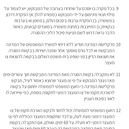
בכל מקרה בו יוסכם על שחרורו בערובה של המבוקש, יש לעמוד על
מילוי תנאי מינימום על-ידי המבוקש כמפורט להלן :א) הפקדת דרכון
במשטרה; ב) הפקדת ערבות בסכום הולם, במזומן או בערבות
בנקאית; ג) התייצבות בתחנת משטרה במועדים קבועים, כאשר
הדבר נראה דרוש לשם מניעת סיכול הליכי ההסגרה.
פרקליטות המדינה תודיע ללא דיחוי למשרד המשפטים של המדינה
המבקשת או לכל גורם מוסמך אחר שפנה ישירות בבקשת הסגרה
את תוצאות הדיון בפני שופט בית-משפט השלום בבקשה להוצאת צו
מעצר.
לא נתקבלה בקשת הסגרה מאת המדינה המבקשת תוך עשרים ימים
מאז נעצר המבוקש על-פי צו מעצר שהוצא כאמור לעיל, תבקש
פרקליטות המדינה כי היועץ המשפטי לממשלה יחתום על בקשה
להארכת תקפו של צו המעצר הזמני לתקופה נוספת, כפי שייראה לו
לאור נסיבות העניין.
היועץ המשפטי לממשלה יכול לחזור ולבקש הארכת תקפו של צו
המעצר הזמני מעת לעת, ובלבד שתקופת המעצר הכוללת לפי צו
המעצר הזמני לא תעלה על 60 ימים. ואולם, אם התקבלה בקשת
הסגרה מאת המדינה המבקשת רק כעבור 60 ימים מאז שנעצר