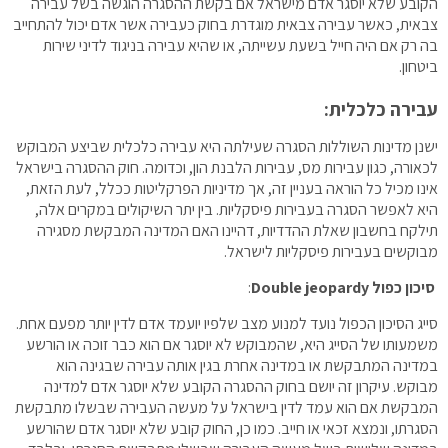
הקובע שלא יוסגר אדם מישראל אם בקשת ההסגרה הוגשה בשל עבירה
צבאית, כאשר עבירה צבאית מוגדרת בחוק כעבירה אשר אדם יכול להתחייב
בה רק אם היה חייל בשעת עשייתה, או שהיא עבירה בניגוד לדיני שירות
ביטחון.
עבירה כלכלית
:
ישנן מדינות השוללות הסגרה שעילתה היא עבירה כלכלית שביצע המבוקש
לכאורה, כגון עבירות מס, עבירות הלבנת הון, וכדומה. חוק ההסגרה בישראל
אינו מכיל כל הוראה בעניין זה, אך מדיניות הפרקליטות ככלל, לעת הזאת,
היא לאפשר הסגרה בעבירות פיסקליות. בין יתר השיקולים במקרים אלה,
תילקח בחשבון שאלת ההדדיות, דהיינו האם המדינה המבקשת מסגירה
מבוקשים בעבירות פיסקליות לישראל.
סיכון כפול
Double jeopardy
:
סייג הסיכון הכפול נועד למנוע מצב שלפיו יועמד אדם לדין יותר מפעם אחת.
משמעותו של הסייג היא, שהמבוקש לא יוסגר אם הוא כבר זוכה או הורשע
במדינה המתבקשת או במדינה אחרת בגין אותה עבירה שבגינה הוא
מבוקש. עיקרון זה יושם בחוק ההסגרה הקובע שלא יוסגר אדם למדינה
המבקשת אם הוא עמד לדין בישראל על מעשה העבירה שבשלו מתבקשת
הסגרתו, ונמצא זכאי או חייב. כמו כן, החוק קובע שלא יוסגר אדם שהורשע