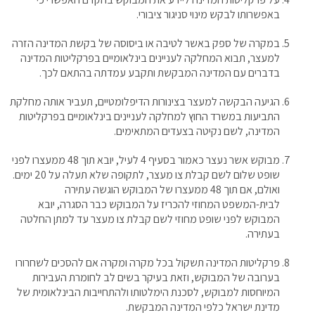
באפשרותו לבקש מינוי סניגור ציבורי.
במקרה של ספק באשר לטיבה או ביסוסה של בקשת המדינה הזרה
למעצר, תבוא המחלקה לעניינים בינלאומיים בפרקליטות המדינה
בדברים עם המדינה המבקשת ותקבע עמדתה בהתאם לכך.
הגיעה הבקשה למעצר בצינורות הדיפלומטיים, תעביר אותה מחלקת
התביעות במשרד החוץ למחלקה לעניינים בינלאומיים בפרקליטות
המדינה, לשם נקיטה בצעדים המתאימים.
מבוקש אשר נעצר כאמור בסעיף 4 לעיל, יובא תוך 48 ממעצרו לפני
שופט שלום לשם קבלת צו מעצר, לתקופה שלא תעלה על 20 ימים.
ואולם, אם תוך 48 ממעצרו של המבוקש הוגשה עתירה
לבית-המשפט המחוזי להכריז על המבוקש כבר הסגרה, יובא
המבוקש לפני שופט מחוזי לשם קבלת צו מעצר עד למתן החלטה
בעתירה.
פרקליטות המדינה תשקול בכל מקרה ומקרה אם להסכים לשחרורו
בערובה של המבוקש, וזאת בעיקר בשים לב לחומרת העבירות
המיוחסות למבוקש, לסכנת הימלטותו ולהתחייבות הבינלאומית של
מדינת ישראל כלפי המדינה המבקשת.