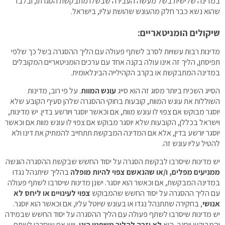
במדינה שלישית בשל מעשה העבירה שבשלו מתבקשת הסגרתו, ובלבד
שהוא נשא כבר חלק מהעונש שהושת עליו, בישראל.
שיקולים הומניטאריים
:
מדינות רבות עשויות לסרב לשתף פעולה עם הליך ההסגרה בשל כך שלפי
תפיסתן, הליך זה אינו עולה בקנה אחד עם ערכים הומניטאריים המקובלים
במדינה המתבקשת או בקרב הקהילייה הבינלאומית.
הסייג השכיח ביותר מסוג זה הוא סייג
עונש המוות
. על פי רוב, מדינות
השוללות את עונש המוות, קובעות בחוקי ההסגרה שלהן סעיף הקובע שלא
יוסגר מבוקש אם צפוי לו עונש מוות, אם וכאשר יוסגר ויורשע בדין. יש מדינות,
וישראל בכללן, הקובעות שלא יוסגר מבוקש אם צפוי לו עונש מוות אם וכאשר
יוסגר יורשע בדין, אלא אם המדינה המבקשת תתחייב להמתיק את דינו ולא
להטיל עליו עונש זה.
יש מדינות שיסרבו לבקשת הסגרה על יסוד החשש שבקשת ההסגרה הוגשה
ממניעים מפלים, ו/או שהנאשם צפוי להיות מופלה
בהליך שיתנהל נגדו
במדינה המבקשת, אם וכאשר הוא יוסגר. ישנן מדינות שיסרבו לשתף פעולה
עם הליך ההסגרה על יסוד החשש שהמבוקש
צפוי לעינויים או ליחס לא
אנושי
, בחקירה שתתנהל נגדו או בעונש שיוטל עליו, אם וכאשר הוא יוסגר.
יש מדינות שיסרבו לשתף פעולה עם הליך ההסגרה על יסוד החשש שבמידה
והמבוקש יוסגר, הוא
לא יזכה להליך משפטי הוגן
, ויש אף שיסרבו לשתף