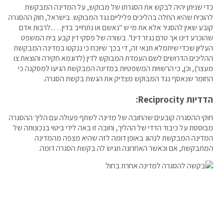
כדי שניתן יהיה לבקש את הסגרתו של מבוקש, על המדינה המבקשת
להוכיח שהיא החלה בהליכים פליליים נגד המבוקש. בישראל, חוק ההסגרה
קובע שאין להסגיר אלא את מי ש "נאשם או נתחייב בדין…..לרבות אדם
שהוכרע דינו אך טרם נגזר דינו". בשורה של פסקי דין קבע בית המשפט
העליון שכדי שיתמלא תנאי זה, די בכך שיוכח כי ננקטו במדינה המבקשת
ההליכים הדרושים לשם העמדת המבוקש לדין (לדוגמא חקירה והוצאת צו
מעצר), וכן, כי הרשויות המשפטיות במדינה המבקשת הגיעו למסקנה כי
החומר שנאסף נגד המבוקש מצדיק את הגשת בקשת הסגרה.
הדדיות
Reciprocity
:
חוקי ההסגרה קובעים שהחובה של מדינה לשתף פעולה עם הליך ההסגרה
מבוססת על כיבוד הדדי של ההליך, וחובה זו באה לידי ביטוי בנכונותה של
המדינה המבקשת לנהוג באופן דומה לזה שהיא מצפה מהמדינה
המתבקשת, אם וכאשר האחרונה תגיש לה בקשת הסגרה דומה.