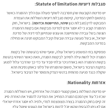
מגבלות דיוניות
Statute of limitation
:
יש מדינות הקובעות שהן תסרבנה לשתף פעולה עם הליך ההסגרה כאשר
בהתאם לחוקי המדינה, קיימות מגבלות דיוניות השוללות את העמדת
המבוקש לדין (מגבלות כגון
שיהוי, התיישנות וכדומה
). בישראל, חוק
ההסגרה קובע כי לא יוסגר אדם למדינה מבקשת אם בקשת ההסגרה
הוגשה בשל עבירה שהתיישנה או עונש שנתיישן לפי דיניה של מדינת
ישראל, או בשל מעשה עבירה שבשלו קיבל המבוקש חנינה או מחילה
במדינה המבקשת.
מפסיקת בתי המשפט בישראל עולה, שאף שיהוי בהגשתה של בקשת
הסגרה יכול להוות עילה לסירוב לבקשת הסגרה, וזאת כאשר השיהוי בהגשת
בקשת ההסגרה הוא באורח ניכר ובלתי סביר עד כדי כך שהדבר עלול לפגוע
בתקנת הציבור בישראל, משום שהסגרתו של פלוני באותן נסיבות תהא
שקולה כנגד פגיעה מהותית ברגשי הצדק והמוסר של הציבור בישראל.
אזרחות
Nationality
:
יש מדינות השוללות באופן קטגורי הסגרה של אזרחיהן, ויש השוללות הסגרה
שכזו כל עוד אין הסכם הסגרה המחייב את המדינה להסגיר את האזרח. סייג
זה קיים בחוק ההסגרה בצורה מצומצמת למדי, ולפיה לא יוסגר אזרח ישראלי
אם לא ניתן להבטיח שהוא יוכל לרצות בישראל את העונש שיוטל עליו