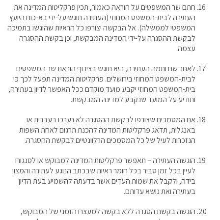
חתם שר המשפטים על הוראה כאמור, תכין פרקליטות המדינה את
העתירה לבית-המשפט המחוזי (העתירה תוגש על-ידי בא-כוח היועץ
המשפטי לממשלה). אל הבקשה יצורפו כל הראיות שהוגשו בתמיכה
לבקשת ההסגרה על-ידי המדינה המבקשת, וכן בקשת ההסגרה
עצמה.
לאחר שנחתמה העתירה, היא תוגש בצירוף הוראת שר המשפטים
לבית-המשפט המחוזי בירושלים. פרקליטות המדינה תפעל לכך כי
בית-המשפט המחוזי יקבע מועד מוקדם ככל האפשר לדיון בעתירה,
ותודיע על המועד שנקבע למדינה המבקשת.
אם המסמכים שצורפו לבקשת ההסגרה לא נערכו בעברית או
באנגלית, תדאג פרקליטות המדינה להכנת תרגום לאחת השפות
הנזכרות לעיל של כל המסמכים הרלוונטיים לבקשת ההסגרה.
הוגשה העתירה – תאפשר פרקליטות המדינה למבוקש או לסנגורו
לעיין בכל זמן סביר בכל חומר ראיות שבכתב הנוגע לעתירה והמצוי
בידה, ולקבל את שמות העדים אשר בדעתה להשמיע בעת הדיון
בעתירה ואת נושא עדותם.
הוגשה בקשת הסגרה ללא בקשה למעצרו הזמני של המבוקש,