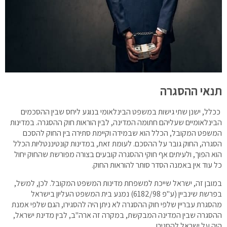
תנאי ההסגרה
ככלל, ישנן שתי גישות במשפט הבינלאומי בנוגע ליחס שבין ההסכמים
הבינלאומיים שעליהם חתומה המדינה, לבין הוראות חוק ההסגרה. במדינות
המשפט המקובל, הכלל הוא שבמידה וקיימת סתירה בין החוק להסכם
הסגרה, החוק גובר על ההסכם. לעומת זאת, במדינות קונטיננטליות הכלל
הוא הפוך, ולעיתים אף חוקי ההסגרה קובעים בצורה מפורשת שהחוק יחול
כל עוד אין באמנה הסדר סותר להוראות החוק.
במובן זה, ישראל שייכת למשפחת מדינות המשפט המקובל. לכן, למשל,
בפרשת שינביין (ע"פ 6182/98) נמנע בית המשפט העליון בישראל
מהסגרת עבריין שלפי חוק ההסגרה לא ניתן היה להסגירו, הגם שלפי אמנת
ההסגרה שבין המדינה המבקשת, במקרה זה ארה"ב, לבין מדינת ישראל,
היה על ישראל להסגירו.