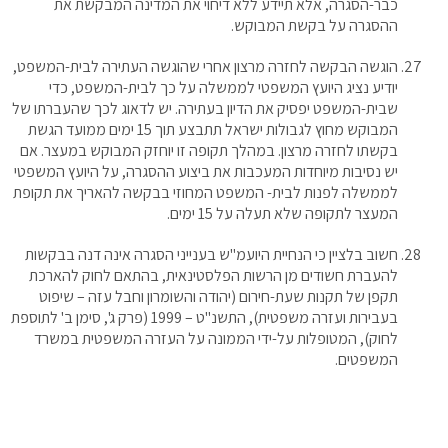
כבר-הסגרה, אלא תיידע ללא דיחוי את המדינה המבקשת את
ההסגרה על בקשת המבוקש.
הוגשה הבקשה לחזרה מרצון אחרי שהוגשה העתירה לבית-המשפט,
יודיע נציג היועץ המשפטי לממשלה על כך לבית-המשפט, כדי
שבית-המשפט יפסיק את הדיון בעתירה. יש לדאוג לכך שהעברתו של
המבוקש מחוץ לגבולות ישראל תתבצע תוך 15 ימים ממועד הגשת
בקשתו לחזרה מרצון. במהלך תקופה זו יוחזק המבוקש במעצר. אם
יש נסיבות מיוחדות המעכבות את ביצוע ההסגרה, על היועץ המשפטי
לממשלה לפנות לבית- המשפט המחוזי בבקשה להאריך את תקופת
המעצר לתקופה שלא תעלה על 15 ימים.
חשוב בלציין כי הנחיית היועמ"ש בענייני הסגרה אינה דנה בבקשות
להעברת חשודים מן הרשות הפלסטינאית, בהתאם לחוק להארכת
תקפן של תקנות שעת-חירום (יהודה והשומרון וחבל עזה – שיפוט
בעבירות ועזרה משפטית), התשנ"ט – 1999 (פרק ג', סימן ב' לתוספת
לחוק), המטופלות על-ידי הממונה על העזרה המשפטית במשרד
המשפטים.