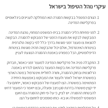
עיקרי נוהל הטיפול בישראל
הגורם המטפל בבקשות הסגרה הוא המחלקה לעניינים בינלאומיים
בפרקליטות המדינה.
לפני פתיחת הליכי הסגרה בבית-המשפט המחוזי, נוהגת המדינה
המבקשת לבקש את מעצרו הזמני של המבוקש להסגרה. הבקשה
להוצאת צו מעצר זמני מוגשת בדרך-כלל לפי בקשה טלגרפית
בצינורות האינטרפול, אולם יכול שהבקשה תהיה מוגשת בצינורות
הדיפלומטיים, הכל כמפורט באמנת ההסגרה הנוגעת לעניין.
התקבלה פניה אל פרקליטות המדינה למעצר זמני כאמור, תבדוק
פרקליטות המדינה את בקשת המעצר בהתאם לנדרש באמנה
הרלוונטית ובחוק ההסגרה, ותורה לחוליית אינטרפול במטה הארצי
במשטרת ישראל לאתר ולעצור את המבוקש באמצעות היחידה
המתאימה במשטרה. הצו למעצרו של המבוקש כאמור, ייחתם על-
ידי קצין משטרה בדרגת סגן ניצב ומעלה, ובצו ייאמר כי המעצר דרוש
להבטחת ההסגרה. יש לציין, כי על-פי חוק ההסגרה גם היועץ
המשפטי לממשלה או בא- כוחו מוסמכים לחתום על הצו.
על פרקליטות המדינה ליידע את המבוקש בהקדם האפשרי כי