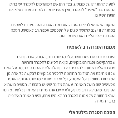
לפעול להסגרתו של מבוקש. בצד התנאים המוקדמים להסגרה יש בחוק
ההסגרה גם "סייגים" להסגרה, ואין מסגירים אדם למדינה אחרת אלא אם
הותרו הסייגים.
המקור המשפטי לדיני ההסגרה הוא חוק ההסגרה והסכמים בינלאומיים.
במסגרת זו ישנם שלושה סוגים של הסכמים: אמנות רב לאומיות, הסכמי
הסגרה בילטראליים והסכמים אד-הוק.
אמנת הסגרה רב לאומית
היא הסכם הסגרה שחתומות עליו מדינות רבות, הקובע את התנאים
שבהתקיימם יוסגרו המבוקשים, וכן את הסייגים להסגרה והוראות
פרוצדוראליות שנועדו להבהיר כיצד יתנהלו הליכי ההסגרה. חתימה על אמנה
שכזו מחייבת את המדינה החותמת להסגיר מבוקשים לבקשת כל אחת מן
המדינות החתומות. על האמנה, ועל פי רוב ניתנת למדינות הזכות להסתייג
מסעיפים שונים של האמנה. עשתה מדינה שימוש בזכות זו, הסעיפים שהיא
הסתייגה מהם לא יחייבו אותה, ולא יחייבו את המדינות האחרות כלפיה. מדינת
ישראל חתומה על אמנת הסגרה רב לאומית אחת, והיא האמנה האירופית
בדבר הסגרה.
הסכם הסגרה בילטראלי