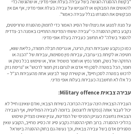
"בקשת ההסגרה הוגשה בשל עבירה בעלת אופי מדיני, או שהוגשה כדי
להאשים את המבוקש או להענישו על עבירה בעלת אופי מדיני, אף אם אין
מבקשים את הסגרתו בגלל עבירה כאמור".
על מנת למנוע את ניצולו של הסייג האמור כדי לחמוק מהסגרת טרוריסטים,
נקבע בחוק ההסגרה כי "עבירה ששתי המדינות התחייבו באמנה רב-צדדית
להסגיר בשלה" לא תחשב כעבירה בעלת אופי מדיני.
כמו כן נקבע שעבירות רצח, הריגה, או גרימת חבלה חמורה, כליאת שווא,
חטיפה או לקיחת בני ערובה, עבירות מין מסוימות, עבירות של "הכנה או
החזקה של נשק, חומר נפיץ או חומר משמיד אחר, או שימוש בכל נשק או
חומר, הכל במטרה לסכן חיי אדם או לגרום נזק חמור לרכוש" או "גרימת נזק
לרכוש במטרה לסכן חיים", או קשירת קשר לביצוע אחת מהעבירות הנ"ל –
כל אלו לא תחשבנה כעבירות בעלות אופי מדיני.
עבירה צבאית
Military offence
:
העבירה הצבאית הינה עבירה הכרוכה בשירות הצבאי, ואדם שאיננו חייל לא
יכול לעבור אותה (נפקדות לדוגמא). בדומה לעבירה הפוליטית, אף העבירה
הצבאית נחשבת כעניינן הפנימי של המדינות, עניין שאינו מצדיק שימוש
בהליכי ההסגרה. ברוב חוקי ההסגרה נקבע סייג זה כסייג מחייב, הקובע שאין
מסגירים אדם בשל עבירה צבאית, וכך נעשה גם בחוק ההסגרה בישראל