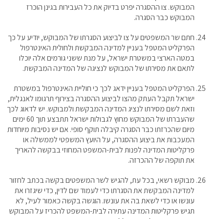
המבוקש. צו ההסגרה יפרט בדיוק את כל העבירות בגינן הוכרז
המבוקש כבר הסגרה.
חתם שר המשפטים על צו לביצוע הסגרתו של המבוקש, יודיע על כך
הפרקליט המטפל בעניין למדינה המבקשת ולחולית האינטרפול
במטה הארצי במשטרת ישראל, על מנת ששני גורמים אלה יוכלו
לתאם את מסירתו של המבוקש לנציגה של המדינה המבקשת.
הפרקליט המטפל בעניין ידאג לכך כי חוליית האינטרפול במשטרת
ישראל תקבל העתק מהצו לביצוע ההסגרה בצירוף תרגומו לאנגלית,
וזאת לשם מסירתו לנציג המדינה המבקשת ולמבוקש. יש לדאוג לכך
שהעברתו של המבוקש מחוץ לגבולות ישראל תתבצע תוך 60 ימים
מיום שהכרזתו כבר הסגרה קיבלה תוקף סופי. אם יש נסיבות מיוחדות
המעכבות את ביצוע ההסגרה, על היועץ המשפטי לממשלה או
פרקליטות המדינה לפנות לבית-המשפט המחוזי בבקשה להאריך
את תוקפה של ההכרזה.
מבוקש רשאי, בכל עת, להגיש לשר המשפטים בקשה בכתב לחזור
למדינה המבקשת את הסגרתו כדי לעמוד שם לדין, כדי שיגזרו את
עונשו או כדי לשאת בה את עונשו. הוגשה בקשה כאמור לעיל, לא
תגיש פרקליטות המדינה עתירה לבית-המשפט להכריז על המבוקש