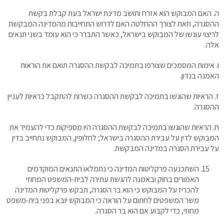
ה. האם המבוקש הוא אזרח ותושב מדינת ישראל בעת קבלת בקשת
ההסגרה, וזאת לצורך ההחלטה האם לדרוש התחייבות מהמדינה המבקשת
לריצוי עונשו של המבוקש בישראל, כאשר התברר כי הוא עומד בשני תנאים
אלה.
ו. אימות המסמכים שצורפו בתמיכה לבקשת ההסגרה תואם את הוראות
האמנה בנדון.
ז. הראיות שהוגשו בתמיכה לבקשת ההסגרה כשרות להתקבל כראיות לעניין
ההסגרה.
ח. הראיות שהוגשו בתמיכה לבקשת ההסגרה היו מספיקות כדי להעמיד את
המבוקש לדין על עבירת ההסגרה בישראל; לחלופין, המבוקש נתחייב בדין
על עבירת הסגרה במדינה המבקשת.
השתכנעה פרקליטות המדינה כי נתמלאו התנאים המוקדמים
האמורים בחוק ובאמנה להגשת עתירה לבית-המשפט המחוזי
להכריז על המבוקש כי הוא בר הסגרה, תבקש פרקליטות המדינה
משר המשפטים לחתום על הוראה כי המבוקש יובא בפני בית-משפט
מחוזי, כדי לקבוע אם הוא בר הסגרה.