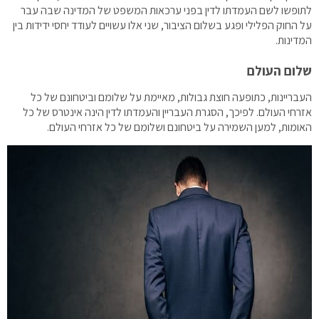
לתופשו לשם העמדתו לדין בפני ערכאות המשפט של המדינה שבה עבר
על החוק הפלילי ופגע בשלום הציבור, שני אלו עשויים לעודד יחסי ידידות בין
המדינות.
שלום העולם
העבריינות, כתופעה חוצת גבולות, מאיימת על שלומם וביטחונם של כל
אזרחי העולם. לפיכך, הסגרת העבריין והעמדתו לדין הינה אינטרס של כל
האומות, למען השמירה על ביטחונם ושלומם של כל אזרחי העולם.