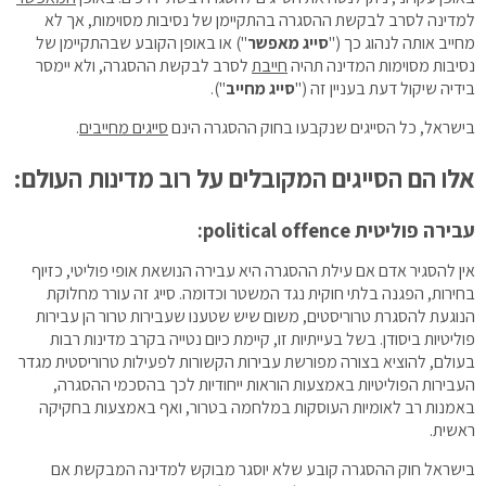
למדינה לסרב לבקשת ההסגרה בהתקיימן של נסיבות מסוימות, אך לא
מחייב אותה לנהוג כך ("
סייג מאפשר
") או באופן הקובע שבהתקיימן של
נסיבות מסוימות המדינה תהיה
חייבת
לסרב לבקשת ההסגרה, ולא יימסר
בידיה שיקול דעת בעניין זה ("
סייג מחייב
").
בישראל, כל הסייגים שנקבעו בחוק ההסגרה הינם
סייגים מחייבים
.
אלו הם הסייגים המקובלים על רוב מדינות העולם:
עבירה פוליטית
political offence
:
אין להסגיר אדם אם עילת ההסגרה היא עבירה הנושאת אופי פוליטי, כזיוף
בחירות, הפגנה בלתי חוקית נגד המשטר וכדומה. סייג זה עורר מחלוקת
הנוגעת להסגרת טרוריסטים, משום שיש שטענו שעבירות טרור הן עבירות
פוליטיות ביסודן. בשל בעייתיות זו, קיימת כיום נטייה בקרב מדינות רבות
בעולם, להוציא בצורה מפורשת עבירות הקשורות לפעילות טרוריסטית מגדר
העבירות הפוליטיות באמצעות הוראות ייחודיות לכך בהסכמי ההסגרה,
באמנות רב לאומיות העוסקות במלחמה בטרור, ואף באמצעות בחקיקה
ראשית.
בישראל חוק ההסגרה קובע שלא יוסגר מבוקש למדינה המבקשת אם