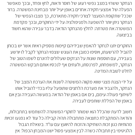
הנחקר ששרוי במצב נפשי רעוע של חוסר ודאות, לחץ ופחד, ובכך מאפשר
הפעלה של אמצעי חקירה אחרים באופן יעיל יותר מבחינת המשטרה. ברור
שככל שתקופת המעצר לצורכי חקירה מתארכת, כך מצבו הנפשי של
הנחקר ניתן יותר להשפעה ולמניפולציה על ידי החוקרים, ובכך מקדמת
המשטרה את מטרתה: לחלץ מהנחקר הודאה בדבר עבירה שהוא חשוד
בביצועה.
החוקרים יתנו לנחקר להאמין שבידיהם קיימות מספיק ראיות אשר יש בכוחן
להוביל להרשעתו, ויוסיפו כמובן את העונש שצפוי הנחקר לקבל לו יורשע
בעבירה, עם תוספות שונות על הנזקים שעלולים להיגרם לשמו הטוב של
הנחקר, למשפחתו, לפרנסתו, ולעתים אף לנכסיו אותם תבקש המשטרה
לחלט לטובת המדינה.
על ידי הצגת מצגי שווא מקווה המשטרה לשנות את הערכת המצב של
הנחקר, ולהגביר את מערכת הלחצים שתופעל עליו בכדי להוביל אותו
לשיתוף פעולה עימם, בים אם באופן של הודאה במעשה העבירה ובין אם
באופן של הפללת שותפים לעבירה.
חשוב לדעת שהכלל הוא שמותר לחוקרי המשטרה להשתמש בתחבולות,
והודאה המתקבלת כתוצאה מתחבולה תהיה קבילה כל עוד לא נפגעו זכויות
מהותיות כגון זכות השתיקה והזכות להיוועץ עם עו"ד. בשאלת הגבול
הלגיטימי בין תחבולה כשרה לבין אמצעי פסול ישנו המבחן הכפול: אין