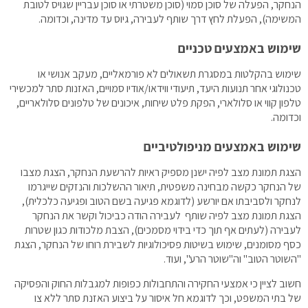
הנחקר, הפעלה של סוכן סמוי (סוכן משטרתי או סוכן עבריין שגויס לטובת
המשימה), הפעלת לחץ דרך שותף לעבירה, גיוס עד מדינה, וכדומה.
שימוש באמצעים טכניים
שימוש בהקלטות במסגרת תשאולים לא פורמאליים, מעקב אנושי או
טכנולוגי אחר תנועות היעד, תיעודי ווידאו/אודיו סמויים, האזנות סתר למכשירי
טלפון קווי או סלולארי, הפקת פלט שיחות, איכונים של טלפונים סלולאריים,
וכדומה.
שימוש באמצעים מניפולטיביים
הצגת תמונת מצב לפיה ישנן מספיק ראיות להרשעת הנחקר, הצגת מצבו
של הנחקר כקשה מבחינה משפטית, תיאור ההשלכות והנזקים שייגרמו
לנחקר ולסביבתו אם יורשע (לדוגמא פגיעה בשם הטוב ופגיעה כלכלית),
הצגת תמונת מצב לפיה שותף לעבירה הודה כביכול וקשר את הנחקר
לעבירה (לעתים אף תוך כדי בידוי מסמכים), הצבת מלכודות כגון שטרות
כסף מסומנים, שימוש בשיטות פסיכולוגיות לשבירת רוחו של הנחקר, הצגת
"השוטר הטוב" וה"שוטר הרע", ועוד.
חשוב לציין כי אמצעי החקירה והתחבולות כפופות למגבלות החוק והפסיקה
של בתי המשפט, וכך לדוגמא חל איסור על ביצוע האזנת סתר ללא צו