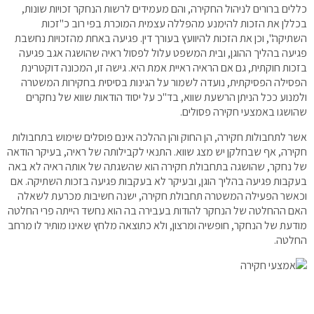
כללים ברורים לניהול החקירה, והם מעמידים לרשות הנחקר זכויות שונות,
בכללן את הזכות להימנע מהפללה עצמית המוכרת בפי רוב כ"זכות
השתיקה", וכן את הזכות להיוועץ בעורך דין. פגיעה באחת מהזכויות נחשבת
פגיעה בהליך ההוגן, ובית המשפט עלול לפסול ראיה שהושגה אגב פגיעה
בזכות חוקתית, גם אם הראיה ראיית אמת היא. גישה זו, המכונה דוקטרינת
הפסילה הפסיקתית, נועדה לשמור על הגינות בסיסית בחקירות המשטרה
ולמנוע ככל הניתן הרשעת שווא, בד"כ על יסוד הודאות שווא של נחקרים
שהושגו באמצעי חקירה פסולים.
אשר לתחבולות חקירה, הן החוק והן ההלכה אינם פוסלים שימוש בתחבולות
חקירה, אף שבחלקן יש מצג שווא. התנאי לקבילותה של ראיה, בעיקר הודאה
של נחקר, שהושגה בתחבולת חקירה הוא שהשגתה של אותה ראיה לא באה
בעקבות פגיעה בהליך הוגן, ובעיקר לא בעקבות פגיעה בזכות השתיקה. אם
וכאשר הפעילה המשטרה תחבולת חקירה, ישנה חשיבות מכרעת לשאלה
האם ההחלטה של הנחקר להודות בעבירה בה הוא נחשד הייתה פרי החלטה
מודעת של הנחקר, חופשיה ומרצון, ולא כתוצאה מלחץ שאינו מותיר לו מרחב
החלטה.