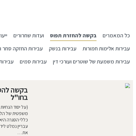
כל המאמרים
בקשה להחזרת תפוס
ועדות שחרורים
ייעו
עבירות אלימות חמורות
עבירות בנשק
עבירות החזקה סחר וי
עבירות משמעת של שוטרים ועורכי דין
עבירות סמים
עבירות
בקשה להס
בחו"ל
(על יסוד הנחיו
משפטית של הלש
כללי הסגרה היא
עבריין נמלט ליד
את…